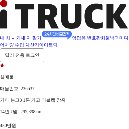
내 차 사기
내 차 팔기
영업용 번호판
화물백과
미디
어
차량 수입 계산기
아이트럭
딜러 전용 로그인
실매물
매물번호: 236537
기아 봉고3 1톤 카고 더블캡 장축
14년 7월 | 295,398km
480만원