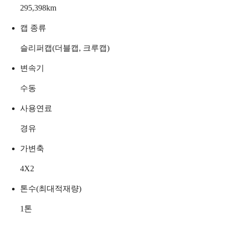
295,398
km
캡 종류
슬리퍼캡(더블캡, 크루캡)
변속기
수동
사용연료
경유
가변축
4X2
톤수(최대적재량)
1
톤