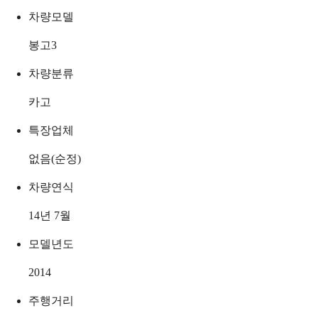
차량모델
봉고3
차량분류
카고
특장업체
없음(순정)
차량연식
14년 7월
모델년도
2014
주행거리