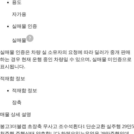
용도
자가용
실매물 인증
실매물
실매물 인증은 차량 실 소유자의 요청에 따라 딜러가 중개 판매
하는 경우 현재 운행 중인 차량일 수 있으며, 실매물 미인증으로
표시됩니다.
적재함 정보
적재함 정보
장축
매물 상세 설명
봉고3더블캡 초장축 무사고 조수석횐다1 단순교환 실주행 29만5
천주행 주행상태 양호함니다 하체오일뉴유없음 29만주행인데