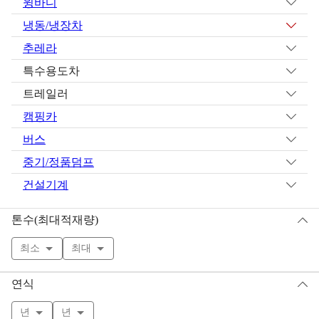
윙바디
냉동/냉장차
추레라
특수용도차
트레일러
캠핑카
버스
중기/정품덤프
건설기계
톤수(최대적재량)
최소
최대
연식
년
년