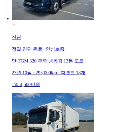
진단
정밀 진단 완료 | 안심보증
만 TGM 320 후축 냉동윙 13톤 오토
23년 10월 · 293,000km · 파렛트 18개
1억 4,500만원