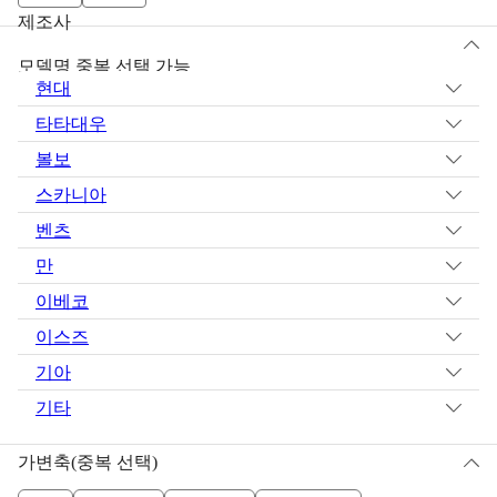
제조사
모델명 중복 선택 가능
현대
타타대우
볼보
스카니아
벤츠
만
이베코
이스즈
기아
기타
가변축(중복 선택)