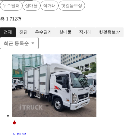
우수딜러
실매물
직거래
헛걸음보상
총
1,712
건
전체
진단
우수딜러
실매물
직거래
헛걸음보상
최근 등록순
실매물