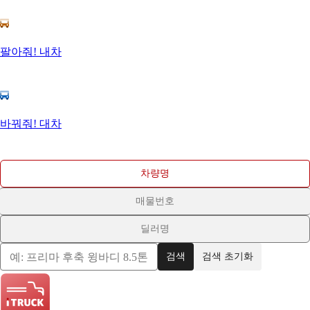
팔아줘! 내차
바꿔줘! 대차
차량명
매물번호
딜러명
검색
검색 초기화