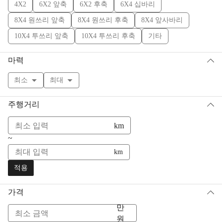
4X2
6X2 앞축
6X2 후축
6X4 십바리
8X4 원쓰리 앞축
8X4 원쓰리 후축
8X4 앞사바리
10X4 투쓰리 앞축
10X4 투쓰리 후축
기타
마력
최소
최대
주행거리
km
~
km
적용
가격
만
원