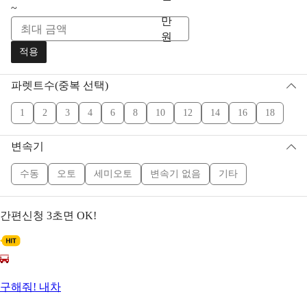
~
만
원
적용
파렛트수(중복 선택)
1
2
3
4
6
8
10
12
14
16
18
변속기
수동
오토
세미오토
변속기 없음
기타
간편신청
3초면 OK!
구해줘! 내차