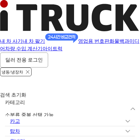
내 차 사기
내 차 팔기
영업용 번호판
화물백과
미디
어
차량 수입 계산기
아이트럭
딜러 전용 로그인
냉동/냉장차
검색 초기화
카테고리
소분류 중복 선택 가능
카고
탑차